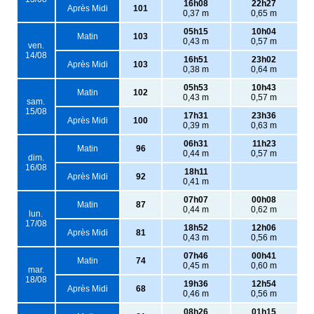
16h08
22h27
Après Midi
101
0,37 m
0,65 m
05h15
10h04
Matin
103
0,43 m
0,57 m
ven.
14/08
16h51
23h02
Après Midi
103
0,38 m
0,64 m
05h53
10h43
Matin
102
0,43 m
0,57 m
sam.
15/08
17h31
23h36
Après Midi
100
0,39 m
0,63 m
06h31
11h23
Matin
96
0,44 m
0,57 m
dim.
16/08
18h11
Après Midi
92
0,41 m
07h07
00h08
Matin
87
0,44 m
0,62 m
lun.
17/08
18h52
12h06
Après Midi
81
0,43 m
0,56 m
07h46
00h41
Matin
74
0,45 m
0,60 m
mar.
18/08
19h36
12h54
Après Midi
68
0,46 m
0,56 m
08h26
01h15