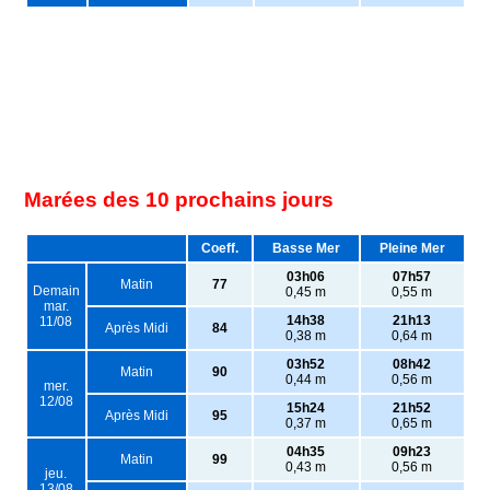
Marées des 10 prochains jours
Coeff.
Basse Mer
Pleine Mer
03h06
07h57
Matin
77
Demain
0,45 m
0,55 m
mar.
14h38
21h13
11/08
Après Midi
84
0,38 m
0,64 m
03h52
08h42
Matin
90
0,44 m
0,56 m
mer.
12/08
15h24
21h52
Après Midi
95
0,37 m
0,65 m
04h35
09h23
Matin
99
0,43 m
0,56 m
jeu.
13/08