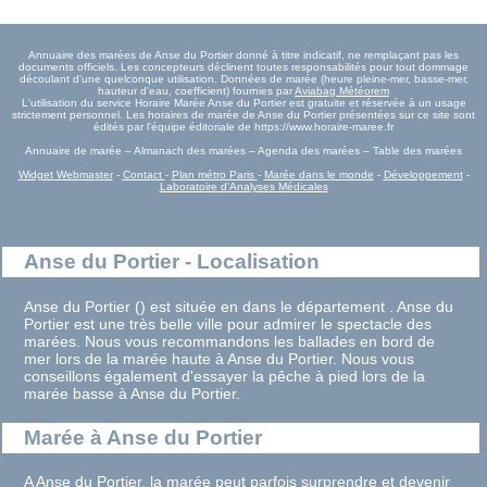
Annuaire des marées de Anse du Portier donné à titre indicatif, ne remplaçant pas les
documents officiels. Les concepteurs déclinent toutes responsabilités pour tout dommage
découlant d'une quelconque utilisation. Données de marée (heure pleine-mer, basse-mer,
hauteur d'eau, coefficient) fournies par
Aviabag Météorem
L'utilisation du service Horaire Marée Anse du Portier est gratuite et réservée à un usage
strictement personnel. Les horaires de marée de Anse du Portier présentées sur ce site sont
édités par l'équipe éditoriale de https://www.horaire-maree.fr
Annuaire de marée – Almanach des marées – Agenda des marées – Table des marées
Widget Webmaster
-
Contact
-
Plan métro Paris
-
Marée dans le monde
-
Développement
-
Laboratoire d'Analyses Médicales
Anse du Portier - Localisation
Anse du Portier () est située en dans le département . Anse du
Portier est une très belle ville pour admirer le spectacle des
marées. Nous vous recommandons les ballades en bord de
mer lors de la marée haute à Anse du Portier. Nous vous
conseillons également d'essayer la pêche à pied lors de la
marée basse à Anse du Portier.
Marée à Anse du Portier
A Anse du Portier, la marée peut parfois surprendre et devenir