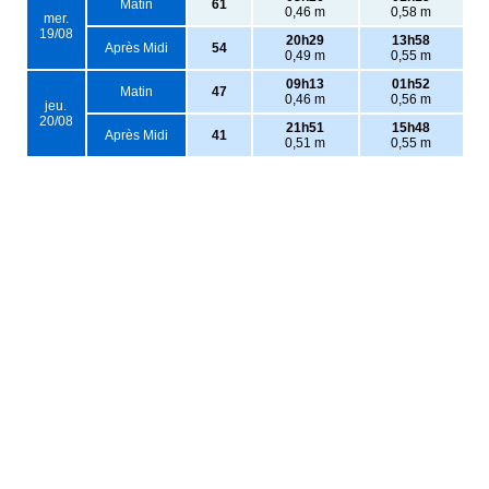
Matin
61
0,46 m
0,58 m
mer.
19/08
20h29
13h58
Après Midi
54
0,49 m
0,55 m
09h13
01h52
Matin
47
0,46 m
0,56 m
jeu.
20/08
21h51
15h48
Après Midi
41
0,51 m
0,55 m