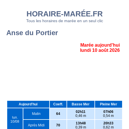
HORAIRE-MARÉE.FR
Tous les horaires de marée en un seul clic
Anse du Portier
Marée aujourd'hui
lundi 10 août 2026
Aujourd'hui
Coeff.
Basse Mer
Pleine Mer
02h11
07h06
Matin
64
0,46 m
0,54 m
lun.
10/08
13h48
20h33
Après Midi
70
0,39 m
0,62 m