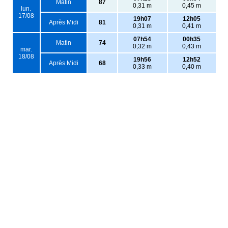
Matin
87
0,31 m
0,45 m
lun.
17/08
19h07
12h05
Après Midi
81
0,31 m
0,41 m
07h54
00h35
Matin
74
0,32 m
0,43 m
mar.
18/08
19h56
12h52
Après Midi
68
0,33 m
0,40 m