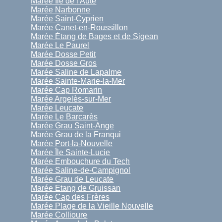
Marée Île de l'Aute
Marée Narbonne
Marée Saint-Cyprien
Marée Canet-en-Roussillon
Marée Étang de Bages et de Sigean
Marée Le Paurel
Marée Dosse Petit
Marée Dosse Gros
Marée Saline de Lapalme
Marée Sainte-Marie-la-Mer
Marée Cap Romarin
Marée Argelès-sur-Mer
Marée Leucate
Marée Le Barcarès
Marée Grau Saint-Ange
Marée Grau de la Franqui
Marée Port-la-Nouvelle
Marée Île Sainte-Lucie
Marée Embouchure du Tech
Marée Saline-de-Campignol
Marée Grau de Leucate
Marée Etang de Gruissan
Marée Cap des Frères
Marée Plage de la Vieille Nouvelle
Marée Collioure