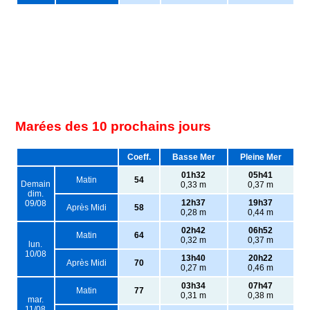
Marées des 10 prochains jours
Coeff.
Basse Mer
Pleine Mer
01h32
05h41
Matin
54
Demain
0,33 m
0,37 m
dim.
12h37
19h37
09/08
Après Midi
58
0,28 m
0,44 m
02h42
06h52
Matin
64
0,32 m
0,37 m
lun.
10/08
13h40
20h22
Après Midi
70
0,27 m
0,46 m
03h34
07h47
Matin
77
0,31 m
0,38 m
mar.
11/08