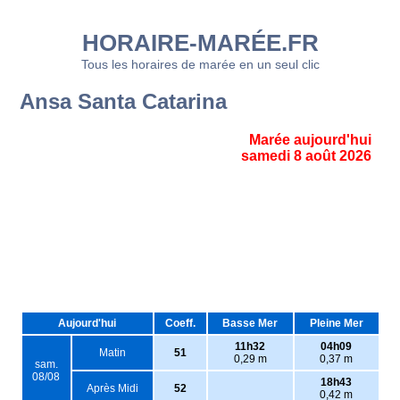
HORAIRE-MARÉE.FR
Tous les horaires de marée en un seul clic
Ansa Santa Catarina
Marée aujourd'hui
samedi 8 août 2026
Aujourd'hui
Coeff.
Basse Mer
Pleine Mer
11h32
04h09
Matin
51
0,29 m
0,37 m
sam.
08/08
18h43
Après Midi
52
0,42 m