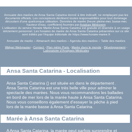
Annuaire des marées de Ansa Santa Catarina donné à titre indicatif, ne remplaçant pas les
documents officiels. Les concepteurs déclinent toutes responsabilités pour tout dommage
découlant d'une quelconque utilisation. Données de marée (heure pleine-mer, basse-mer,
hauteur d'eau, coefficient) fournies par
Aviabag Météorem
L'utilisation du service Horaire Marée Ansa Santa Catarina est gratuite et réservée à un usage
strictement personnel. Les horaires de marée de Ansa Santa Catarina présentées sur ce site
sont édités par l'équipe éditoriale de https://www.horaire-maree.fr
Annuaire de marée – Almanach des marées – Agenda des marées – Table des marées
Widget Webmaster
-
Contact
-
Plan métro Paris
-
Marée dans le monde
-
Développement
-
Laboratoire d'Analyses Médicales
Ansa Santa Catarina - Localisation
Ansa Santa Catarina () est située en dans le département .
Ansa Santa Catarina est une très belle ville pour admirer le
spectacle des marées. Nous vous recommandons les ballades
en bord de mer lors de la marée haute à Ansa Santa Catarina.
Nous vous conseillons également d'essayer la pêche à pied
lors de la marée basse à Ansa Santa Catarina.
Marée à Ansa Santa Catarina
A Ansa Santa Catarina, la marée peut parfois surprendre et