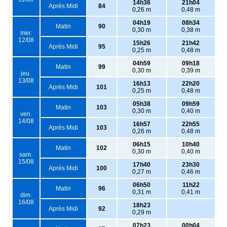
14h36
21h04
Après Midi
84
0,26 m
0,48 m
04h19
08h34
Matin
90
0,30 m
0,38 m
mer.
12/08
15h26
21h42
Après Midi
95
0,25 m
0,48 m
04h59
09h18
Matin
99
0,30 m
0,39 m
jeu.
13/08
16h13
22h20
Après Midi
101
0,25 m
0,48 m
05h38
09h59
Matin
103
0,30 m
0,40 m
ven.
14/08
16h57
22h55
Après Midi
103
0,26 m
0,48 m
06h15
10h40
Matin
102
0,30 m
0,40 m
sam.
15/08
17h40
23h30
Après Midi
100
0,27 m
0,46 m
06h50
11h22
Matin
96
0,31 m
0,41 m
dim.
16/08
18h23
Après Midi
92
0,29 m
07h23
00h04