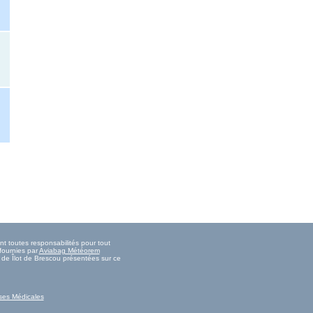
nt toutes responsabilités pour tout
fournies par
Aviabag Météorem
e de Îlot de Brescou présentées sur ce
ses Médicales