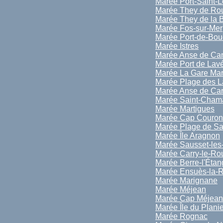
Marée Port-Saint-
Marée They de Ro
Marée They de la B
Marée Fos-sur-Mer
Marée Port-de-Bou
Marée Istres
Marée Anse de Can
Marée Port de Lav
Marée La Gare Mar
Marée Plage des L
Marée Anse de Car
Marée Saint-Cham
Marée Martigues
Marée Cap Couro
Marée Plage de Sa
Marée Île Aragnon
Marée Sausset-les
Marée Carry-le-Ro
Marée Berre-l'Étan
Marée Ensuès-la-
Marée Marignane
Marée Méjean
Marée Cap Méjean
Marée Île du Planie
Marée Rognac