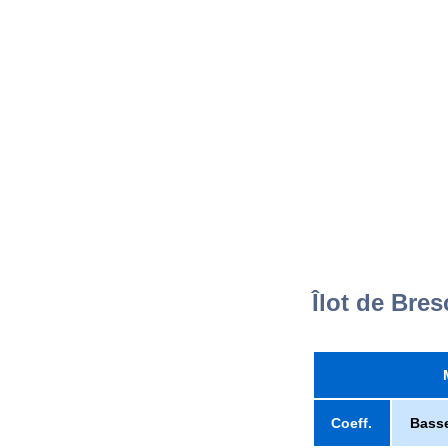
Îlot de Bre
Coeff.
Bass