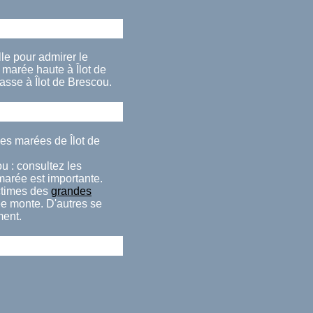
lle pour admirer le
marée haute à Îlot de
asse à Îlot de Brescou.
des marées de Îlot de
u : consultez les
 marée est importante.
ctimes des
grandes
ée monte. D'autres se
ment.