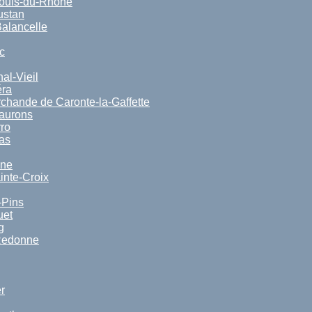
Louis-du-Rhône
ustan
alancelle
c
al-Vieil
éra
chande de Caronte-la-Gaffette
aurons
ro
as
nne
inte-Croix
-Pins
uet
g
Redonne
r