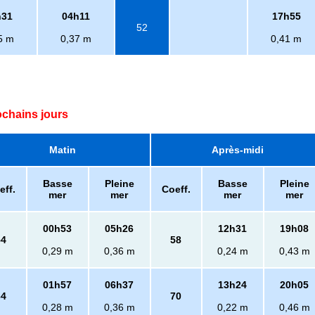
h31
04h11
17h55
52
5 m
0,37 m
0,41 m
ochains jours
Matin
Après-midi
Basse
Pleine
Basse
Pleine
eff.
Coeff.
mer
mer
mer
mer
00h53
05h26
12h31
19h08
54
58
0,29 m
0,36 m
0,24 m
0,43 m
01h57
06h37
13h24
20h05
64
70
0,28 m
0,36 m
0,22 m
0,46 m