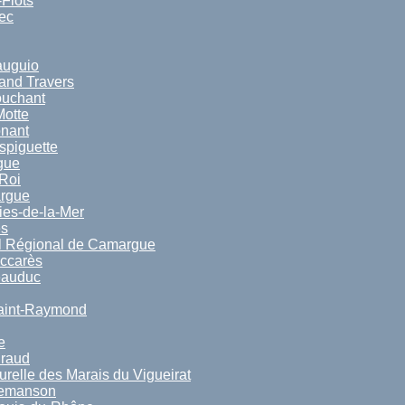
Flots
ec
auguio
and Travers
ouchant
otte
nant
spiguette
gue
Roi
argue
ies-de-la-Mer
ès
l Régional de Camargue
ccarès
eauduc
aint-Raymond
e
iraud
relle des Marais du Vigueirat
iemanson