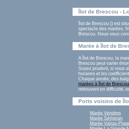
Îlot de Brescou - L
Îlot de Brescou () est sit
spectacle des marées. N
Brescou. Nous vous conse
Marée à Îlot de Br
A Îlot de Brescou, la ma
Brescou peut varier énor
Soyez prudent, si vous al
horaires et les coefficien
Chaque année, des baign
marées à Îlot de Brescou
retrouvent en difficulté,
Ports voisins de Îl
Marée Vendres
Marée Sérignan
Marée Valras-Plag
Marée La Grande M