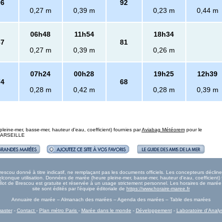
96
92
0,27 m
0,39 m
0,23 m
0,44 m
06h48
11h54
18h34
87
81
0,27 m
0,39 m
0,26 m
07h24
00h28
19h25
12h39
74
68
0,28 m
0,42 m
0,28 m
0,39 m
eine-mer, basse-mer, hauteur d'eau, coefficient) fournies par
Aviabag Météorem
pour le
: MARSEILLE
scou donné à titre indicatif, ne remplaçant pas les documents officiels. Les concepteurs décline
onque utilisation. Données de marée (heure pleine-mer, basse-mer, hauteur d'eau, coefficient) 
e Îlot de Brescou est gratuite et réservée à un usage strictement personnel. Les horaires de maré
site sont édités par l'équipe éditoriale de
https://www.horaire-maree.fr
Annuaire de marée – Almanach des marées – Agenda des marées – Table des marées
aster
-
Contact
-
Plan métro Paris
-
Marée dans le monde
-
Développement
-
Laboratoire d'Analy