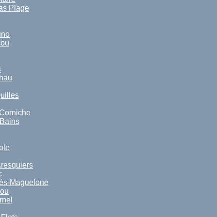
as Plage
uno
cou
s
Thau
uilles
 Corniche
-Bains
ole
resquiers
c
lès-Maguelone
lou
rnel