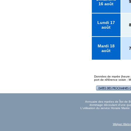
16 août
Lundi 17
août
Mardi 18
août
Données de marée (heure pl
port de référence voisin 
Annuaire des marées de Îlot de Bre
dommage découlant d'une quelc
L'utilisation du service Horaire Maré
Widget Webm