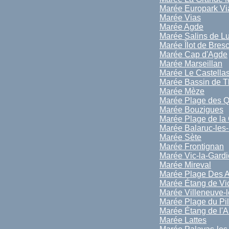
Marée Europark Vi
Marée Vias
Marée Agde
Marée Salins de L
Marée Îlot de Bres
Marée Cap d'Agde
Marée Marseillan
Marée Le Castella
Marée Bassin de 
Marée Mèze
Marée Plage des Q
Marée Bouzigues
Marée Plage de la
Marée Balaruc-les
Marée Sète
Marée Frontignan
Marée Vic-la-Gardi
Marée Mireval
Marée Plage Des A
Marée Étang de Vi
Marée Villeneuve-
Marée Plage du Pi
Marée Étang de l'A
Marée Lattes