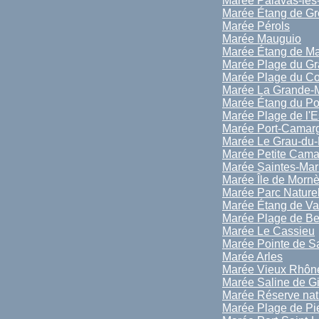
Marée Palavas-les-
Marée Étang de Gr
Marée Pérols
Marée Mauguio
Marée Étang de M
Marée Plage du Gr
Marée Plage du C
Marée La Grande-M
Marée Étang du Po
Marée Plage de l'E
Marée Port-Camar
Marée Le Grau-du-
Marée Petite Cam
Marée Saintes-Mar
Marée Île de Morn
Marée Parc Nature
Marée Étang de Va
Marée Plage de B
Marée Le Cassieu
Marée Pointe de S
Marée Arles
Marée Vieux Rhôn
Marée Saline de G
Marée Réserve natu
Marée Plage de P