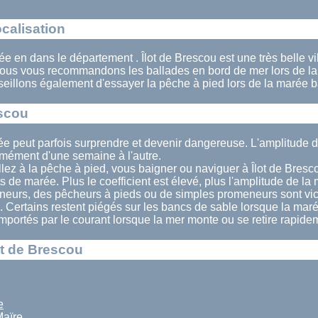
ocalisation
uée en dans le département . Îlot de Brescou est une très belle vi
ous vous recommandons les ballades en bord de mer lors de la 
illons également d'essayer la pêche à pied lors de la marée b
escou
rée peut parfois surprendre et devenir dangereuse. L'amplitude 
mément d'une semaine à l'autre.
lez à la pêche à pied, vous baigner ou naviguer à Îlot de Bresco
ts de marée. Plus le coefficient est élevé, plus l'amplitude de la
eurs, des pêcheurs à pieds ou de simples promeneurs sont vi
. Certains restent piégés sur les bancs de sable lorsque la mar
 emportés par le courant lorsque la mer monte ou se retire rapide
ot de Brescou
e
aïre