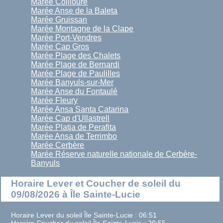
Marée Collioure
Marée Anse de la Baleta
Marée Gruissan
Marée Montagne de la Clape
Marée Port-Vendres
Marée Cap Gros
Marée Plage des Chalets
Marée Plage de Bernardi
Marée Plage de Paulilles
Marée Banyuls-sur-Mer
Marée Anse du Fontaulé
Marée Fleury
Marée Ansa Santa Catarina
Marée Cap d'Ullastrell
Marée Platja de Perafita
Marée Ansa de Terrimbo
Marée Cerbère
Marée Réserve naturelle nationale de Cerbère-
Banyuls
Horaire Lever et Coucher de soleil du
09/08/2026 à Île Sainte-Lucie
Horaire Lever du soleil Île Sainte-Lucie : 06:51