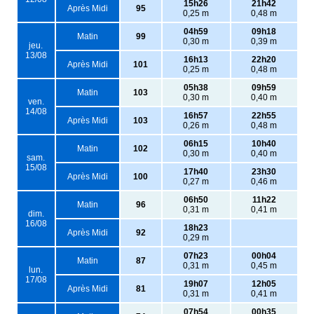
15h26
21h42
Après Midi
95
0,25 m
0,48 m
04h59
09h18
Matin
99
0,30 m
0,39 m
jeu.
13/08
16h13
22h20
Après Midi
101
0,25 m
0,48 m
05h38
09h59
Matin
103
0,30 m
0,40 m
ven.
14/08
16h57
22h55
Après Midi
103
0,26 m
0,48 m
06h15
10h40
Matin
102
0,30 m
0,40 m
sam.
15/08
17h40
23h30
Après Midi
100
0,27 m
0,46 m
06h50
11h22
Matin
96
0,31 m
0,41 m
dim.
16/08
18h23
Après Midi
92
0,29 m
07h23
00h04
Matin
87
0,31 m
0,45 m
lun.
17/08
19h07
12h05
Après Midi
81
0,31 m
0,41 m
07h54
00h35