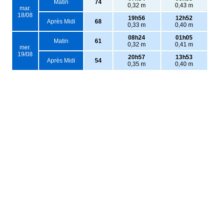
Matin
74
0,32 m
0,43 m
mar.
18/08
19h56
12h52
Après Midi
68
0,33 m
0,40 m
08h24
01h05
Matin
61
0,32 m
0,41 m
mer.
19/08
20h57
13h53
Après Midi
54
0,35 m
0,40 m