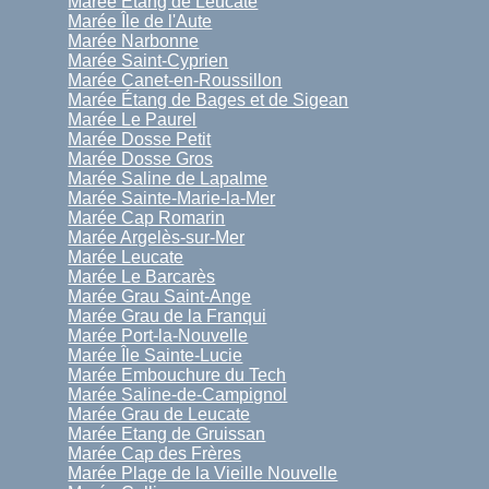
Marée Étang de Leucate
Marée Île de l'Aute
Marée Narbonne
Marée Saint-Cyprien
Marée Canet-en-Roussillon
Marée Étang de Bages et de Sigean
Marée Le Paurel
Marée Dosse Petit
Marée Dosse Gros
Marée Saline de Lapalme
Marée Sainte-Marie-la-Mer
Marée Cap Romarin
Marée Argelès-sur-Mer
Marée Leucate
Marée Le Barcarès
Marée Grau Saint-Ange
Marée Grau de la Franqui
Marée Port-la-Nouvelle
Marée Île Sainte-Lucie
Marée Embouchure du Tech
Marée Saline-de-Campignol
Marée Grau de Leucate
Marée Etang de Gruissan
Marée Cap des Frères
Marée Plage de la Vieille Nouvelle