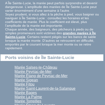
A Île Sainte-Lucie, la marée peut parfois surprendre et devenir
dangereuse. L'amplitude des marées de Île Sainte-Lucie peut
varier énormément d'une semaine à l'autre.
Soyez prudent, si vous allez à la pêche à pied, vous baigner ou
naviguer à Île Sainte-Lucie : consultez les horaires et les
coefficients de marée. Plus le coefficient est élevé, plus
l'amplitude de la marée est importante.
Chaque année, des baigneurs, des pêcheurs à pieds ou de
simples promeneurs sont victimes des
grandes marées à Île
Sainte-Lucie
. Certains restent piégés sur les bancs de sable
lorsque la marée monte. D'autres se retrouvent en difficulté,
emportés par le courant lorsque la mer monte ou se retire
rapidement.
Ports voisins de Île Sainte-Lucie
Marée Salses-le-Château
Marée Peyriac-de-Mer
Marée Étang de Peyriac-de-Mer
Marée Sigean
Marée Fitou
Marée Saint-Laurent-de-la-Salanque
Marée Bages
Marée La Palme
Marée Torreilles