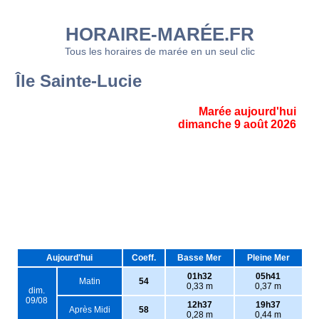
HORAIRE-MARÉE.FR
Tous les horaires de marée en un seul clic
Île Sainte-Lucie
Marée aujourd'hui
dimanche 9 août 2026
Aujourd'hui
Coeff.
Basse Mer
Pleine Mer
01h32
05h41
Matin
54
0,33 m
0,37 m
dim.
09/08
12h37
19h37
Après Midi
58
0,28 m
0,44 m