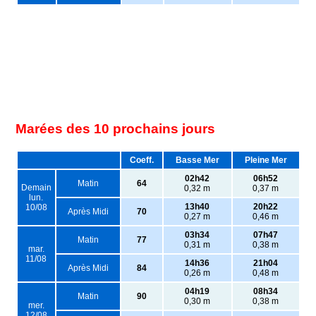
Marées des 10 prochains jours
Coeff.
Basse Mer
Pleine Mer
02h42
06h52
Matin
64
Demain
0,32 m
0,37 m
lun.
13h40
20h22
10/08
Après Midi
70
0,27 m
0,46 m
03h34
07h47
Matin
77
0,31 m
0,38 m
mar.
11/08
14h36
21h04
Après Midi
84
0,26 m
0,48 m
04h19
08h34
Matin
90
0,30 m
0,38 m
mer.
12/08