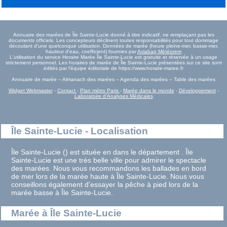
Annuaire des marées de Île Sainte-Lucie donné à titre indicatif, ne remplaçant pas les
documents officiels. Les concepteurs déclinent toutes responsabilités pour tout dommage
découlant d'une quelconque utilisation. Données de marée (heure pleine-mer, basse-mer,
hauteur d'eau, coefficient) fournies par
Aviabag Météorem
L'utilisation du service Horaire Marée Île Sainte-Lucie est gratuite et réservée à un usage
strictement personnel. Les horaires de marée de Île Sainte-Lucie présentées sur ce site sont
édités par l'équipe éditoriale de https://www.horaire-maree.fr
Annuaire de marée – Almanach des marées – Agenda des marées – Table des marées
Widget Webmaster
-
Contact
-
Plan métro Paris
-
Marée dans le monde
-
Développement
-
Laboratoire d'Analyses Médicales
Île Sainte-Lucie - Localisation
Île Sainte-Lucie () est située en dans le département . Île
Sainte-Lucie est une très belle ville pour admirer le spectacle
des marées. Nous vous recommandons les ballades en bord
de mer lors de la marée haute à Île Sainte-Lucie. Nous vous
conseillons également d'essayer la pêche à pied lors de la
marée basse à Île Sainte-Lucie.
Marée à Île Sainte-Lucie