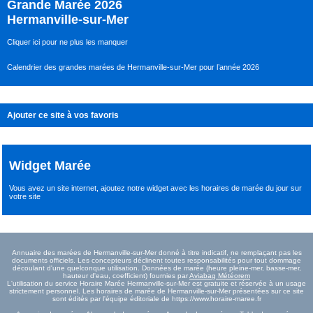
Grande Marée 2026
Hermanville-sur-Mer
Cliquer ici pour ne plus les manquer
Calendrier des grandes marées de Hermanville-sur-Mer pour l’année 2026
Ajouter ce site à vos favoris
Widget Marée
Vous avez un site internet,
ajoutez notre widget avec les horaires de marée du jour
sur
votre site
Annuaire des marées de Hermanville-sur-Mer donné à titre indicatif, ne remplaçant pas les
documents officiels. Les concepteurs déclinent toutes responsabilités pour tout dommage
découlant d'une quelconque utilisation. Données de marée (heure pleine-mer, basse-mer,
hauteur d'eau, coefficient) fournies par
Aviabag Météorem
L'utilisation du service Horaire Marée Hermanville-sur-Mer est gratuite et réservée à un usage
strictement personnel. Les horaires de marée de Hermanville-sur-Mer présentées sur ce site
sont édités par l'équipe éditoriale de https://www.horaire-maree.fr