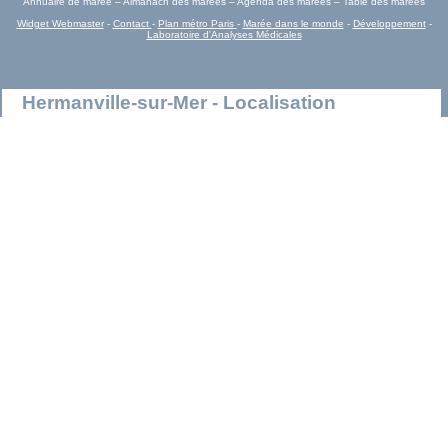
Annuaire de marée – Almanach des marées – Agenda des marées – Table des marées
Widget Webmaster
-
Contact
-
Plan métro Paris
-
Marée dans le monde
-
Développement
-
Laboratoire d'Analyses Médicales
Hermanville-sur-Mer - Localisation