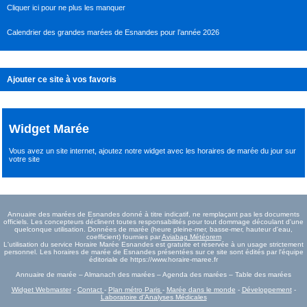
Cliquer ici pour ne plus les manquer
Calendrier des grandes marées de Esnandes pour l’année 2026
Ajouter ce site à vos favoris
Widget Marée
Vous avez un site internet,
ajoutez notre widget avec les horaires de marée du jour
sur
votre site
Annuaire des marées de Esnandes donné à titre indicatif, ne remplaçant pas les documents
officiels. Les concepteurs déclinent toutes responsabilités pour tout dommage découlant d'une
quelconque utilisation. Données de marée (heure pleine-mer, basse-mer, hauteur d'eau,
coefficient) fournies par
Aviabag Météorem
L'utilisation du service Horaire Marée Esnandes est gratuite et réservée à un usage strictement
personnel. Les horaires de marée de Esnandes présentées sur ce site sont édités par l'équipe
éditoriale de https://www.horaire-maree.fr
Annuaire de marée – Almanach des marées – Agenda des marées – Table des marées
Widget Webmaster
-
Contact
-
Plan métro Paris
-
Marée dans le monde
-
Développement
-
Laboratoire d'Analyses Médicales