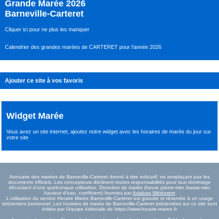
Grande Marée 2026
Barneville-Carteret
Cliquer ici pour ne plus les manquer
Calendrier des grandes marées de CARTERET pour l’année 2026
Ajouter ce site à vos favoris
Widget Marée
Vous avez un site internet,
ajoutez notre widget avec les horaires de marée du jour
sur
votre site
Annuaire des marées de Barneville-Carteret donné à titre indicatif, ne remplaçant pas les
documents officiels. Les concepteurs déclinent toutes responsabilités pour tout dommage
découlant d'une quelconque utilisation. Données de marée (heure pleine-mer, basse-mer,
hauteur d'eau, coefficient) fournies par
Aviabag Météorem
L'utilisation du service Horaire Marée Barneville-Carteret est gratuite et réservée à un usage
strictement personnel. Les horaires de marée de Barneville-Carteret présentées sur ce site sont
édités par l'équipe éditoriale de https://www.horaire-maree.fr