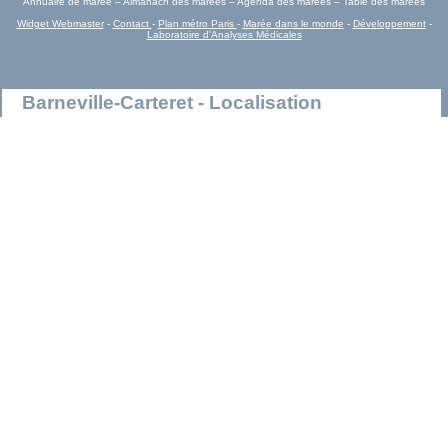
Annuaire de marée – Almanach des marées – Agenda des marées – Table des marées
Widget Webmaster
-
Contact
-
Plan métro Paris
-
Marée dans le monde
-
Développement
-
Laboratoire d'Analyses Médicales
Barneville-Carteret - Localisation