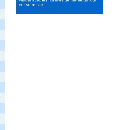
widget avec les horaires de marée du jour
sur votre site