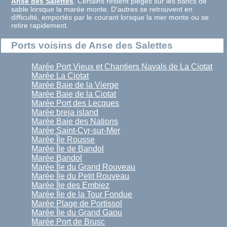
Anse des Salettes
. Certains restent piégés sur les bancs de
sable lorsque la marée monte. D'autres se retrouvent en
difficulté, emportés par le courant lorsque la mer monte ou se
retire rapidement.
Ports voisins de Anse des Salettes
Marée Port Vieux et Chantiers Navals de La Ciotat
Marée La Ciotat
Marée Baie de la Vierge
Marée Baie de la Ciotat
Marée Port des Lecques
Marée breja island
Marée Baie des Nations
Marée Saint-Cyr-sur-Mer
Marée Île Rousse
Marée Île de Bandol
Marée Bandol
Marée Île du Grand Rouveau
Marée Île du Petit Rouveau
Marée Île des Embiez
Marée Île de la Tour Fondue
Marée Plage de Portissol
Marée Île du Grand Gaou
Marée Port de Brusc