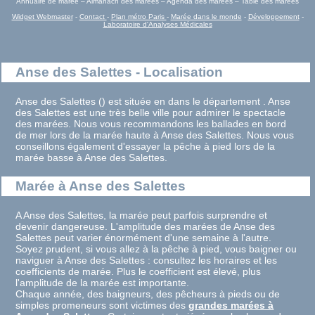
Annuaire de marée – Almanach des marées – Agenda des marées – Table des marées
Widget Webmaster
-
Contact
-
Plan métro Paris
-
Marée dans le monde
-
Développement
-
Laboratoire d'Analyses Médicales
Anse des Salettes - Localisation
Anse des Salettes () est située en dans le département . Anse
des Salettes est une très belle ville pour admirer le spectacle
des marées. Nous vous recommandons les ballades en bord
de mer lors de la marée haute à Anse des Salettes. Nous vous
conseillons également d'essayer la pêche à pied lors de la
marée basse à Anse des Salettes.
Marée à Anse des Salettes
A Anse des Salettes, la marée peut parfois surprendre et
devenir dangereuse. L'amplitude des marées de Anse des
Salettes peut varier énormément d'une semaine à l'autre.
Soyez prudent, si vous allez à la pêche à pied, vous baigner ou
naviguer à Anse des Salettes : consultez les horaires et les
coefficients de marée. Plus le coefficient est élevé, plus
l'amplitude de la marée est importante.
Chaque année, des baigneurs, des pêcheurs à pieds ou de
simples promeneurs sont victimes des
grandes marées à