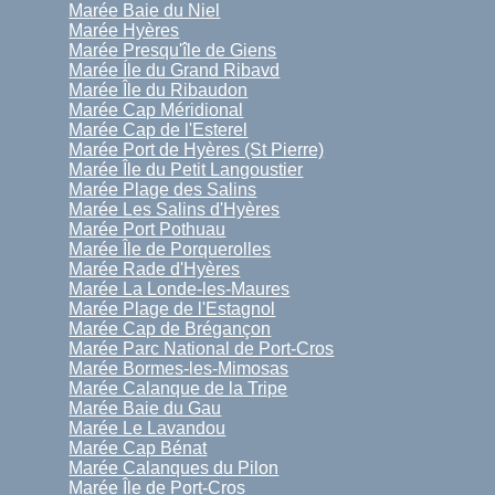
Marée Baie du Niel
Marée Hyères
Marée Presqu'île de Giens
Marée Íle du Grand Ribavd
Marée Île du Ribaudon
Marée Cap Méridional
Marée Cap de l'Esterel
Marée Port de Hyères (St Pierre)
Marée Île du Petit Langoustier
Marée Plage des Salins
Marée Les Salins d'Hyères
Marée Port Pothuau
Marée Île de Porquerolles
Marée Rade d'Hyères
Marée La Londe-les-Maures
Marée Plage de l'Estagnol
Marée Cap de Brégançon
Marée Parc National de Port-Cros
Marée Bormes-les-Mimosas
Marée Calanque de la Tripe
Marée Baie du Gau
Marée Le Lavandou
Marée Cap Bénat
Marée Calanques du Pilon
Marée Île de Port-Cros