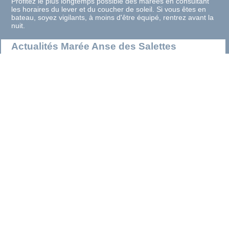
Profitez le plus longtemps possible des marées en consultant
les horaires du lever et du coucher de soleil. Si vous êtes en
bateau, soyez vigilants, à moins d'être équipé, rentrez avant la
nuit.
Actualités Marée Anse des Salettes