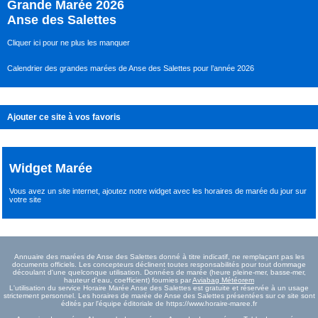
Grande Marée 2026
Anse des Salettes
Cliquer ici pour ne plus les manquer
Calendrier des grandes marées de Anse des Salettes pour l’année 2026
Ajouter ce site à vos favoris
Widget Marée
Vous avez un site internet,
ajoutez notre widget avec les horaires de marée du jour
sur
votre site
Annuaire des marées de Anse des Salettes donné à titre indicatif, ne remplaçant pas les
documents officiels. Les concepteurs déclinent toutes responsabilités pour tout dommage
découlant d'une quelconque utilisation. Données de marée (heure pleine-mer, basse-mer,
hauteur d'eau, coefficient) fournies par
Aviabag Météorem
L'utilisation du service Horaire Marée Anse des Salettes est gratuite et réservée à un usage
strictement personnel. Les horaires de marée de Anse des Salettes présentées sur ce site sont
édités par l'équipe éditoriale de https://www.horaire-maree.fr