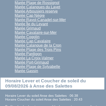
Marée Plage de Rossignol
Marée Calanques du Layet
Marée Arbousiers reserve
Marée Cap Nègre
Marée Rayol-Canadel-sur-Mer
Marée Île du Levant
Marée Grimaud
Marée Cavalaire-sur-Mer
Marée Cogolin
Marée Cap Cavalaire
Marée Calanque de la Cron
Marée Plage des Trois Pins
Marée Pardigon
Marée La Croix-Valmer
Marée Port-Grimaud
Marée Plage de Sylvabelle
Marée Gassin
Horaire Lever et Coucher de soleil du
09/08/2026 à Anse des Salettes
Horaire Lever du soleil Anse des Salettes : 06:38
Horaire Coucher du soleil Anse des Salettes : 20:43