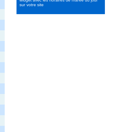
widget avec les horaires de marée du jour
sur votre site