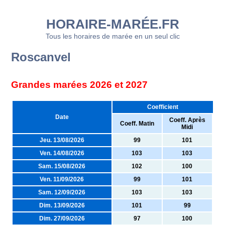
HORAIRE-MARÉE.FR
Tous les horaires de marée en un seul clic
Roscanvel
Grandes marées 2026 et 2027
Coefficient
Date
Coeff. Après
Coeff. Matin
Midi
Jeu. 13/08/2026
99
101
Ven. 14/08/2026
103
103
Sam. 15/08/2026
102
100
Ven. 11/09/2026
99
101
Sam. 12/09/2026
103
103
Dim. 13/09/2026
101
99
Dim. 27/09/2026
97
100