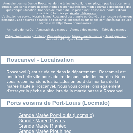
Annuaire des marées de Roscanvel donné à titre indicatif, ne remplaçant pas les documents
officiels. Les concepteurs déclinent toutes responsabilités pour tout dommage découlant d'une
quelconque utilisation. Données de marée (heure pleine-mer, basse-mer, hauteur d'eau,
coefficient) fournies par
Aviabag Météorem
L'utilisation du service Horaire Marée Roscanvel est gratuite et réservée à un usage strictement
personnel. Les horaires de marée de Roscanvel présentées sur ce site sont édités par l'équipe
éditoriale de https://www.horaire-maree.fr
Annuaire de marée – Almanach des marées – Agenda des marées – Table des marées
Widget Webmaster
-
Contact
-
Plan métro Paris
-
Marée dans le monde
-
Développement
-
Laboratoire d'Analyses Médicales
Roscanvel - Localisation
Roscanvel () est située en dans le département . Roscanvel est
une très belle ville pour admirer le spectacle des marées. Nous
vous recommandons les ballades en bord de mer lors de la
marée haute à Roscanvel. Nous vous conseillons également
d'essayer la pêche à pied lors de la marée basse à Roscanvel.
Ports voisins de Port-Louis (Locmalo)
Grande Marée Port-Louis (Locmalo)
Grande Marée Gâvres
Grande Marée Riantec
Grande Marée Plouhinec