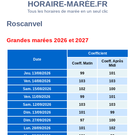
HORAIRE-MARÉE.FR
Tous les horaires de marée en un seul clic
Roscanvel
Grandes marées 2026 et 2027
Coefficient
Date
Coeff. Après
Coeff. Matin
Midi
Jeu. 13/08/2026
99
101
Ven. 14/08/2026
103
103
Sam. 15/08/2026
102
100
Ven. 11/09/2026
99
101
Sam. 12/09/2026
103
103
Dim. 13/09/2026
101
99
Dim. 27/09/2026
97
100
Lun. 28/09/2026
101
102