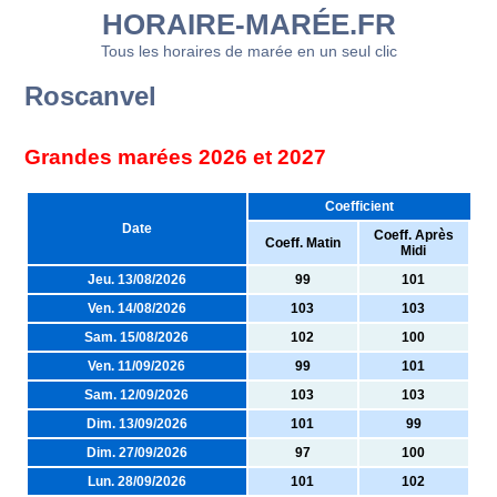
HORAIRE-MARÉE.FR
Tous les horaires de marée en un seul clic
Roscanvel
Grandes marées 2026 et 2027
Coefficient
Date
Coeff. Après
Coeff. Matin
Midi
Jeu. 13/08/2026
99
101
Ven. 14/08/2026
103
103
Sam. 15/08/2026
102
100
Ven. 11/09/2026
99
101
Sam. 12/09/2026
103
103
Dim. 13/09/2026
101
99
Dim. 27/09/2026
97
100
Lun. 28/09/2026
101
102