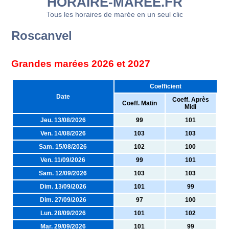
HORAIRE-MARÉE.FR
Tous les horaires de marée en un seul clic
Roscanvel
Grandes marées 2026 et 2027
Coefficient
Date
Coeff. Après
Coeff. Matin
Midi
Jeu. 13/08/2026
99
101
Ven. 14/08/2026
103
103
Sam. 15/08/2026
102
100
Ven. 11/09/2026
99
101
Sam. 12/09/2026
103
103
Dim. 13/09/2026
101
99
Dim. 27/09/2026
97
100
Lun. 28/09/2026
101
102
Mar. 29/09/2026
101
99