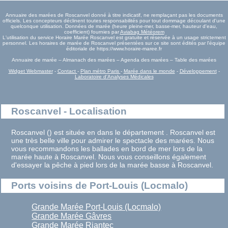
Annuaire des marées de Roscanvel donné à titre indicatif, ne remplaçant pas les documents
officiels. Les concepteurs déclinent toutes responsabilités pour tout dommage découlant d'une
quelconque utilisation. Données de marée (heure pleine-mer, basse-mer, hauteur d'eau,
coefficient) fournies par
Aviabag Météorem
L'utilisation du service Horaire Marée Roscanvel est gratuite et réservée à un usage strictement
personnel. Les horaires de marée de Roscanvel présentées sur ce site sont édités par l'équipe
éditoriale de https://www.horaire-maree.fr
Annuaire de marée – Almanach des marées – Agenda des marées – Table des marées
Widget Webmaster
-
Contact
-
Plan métro Paris
-
Marée dans le monde
-
Développement
-
Laboratoire d'Analyses Médicales
Roscanvel - Localisation
Roscanvel () est située en dans le département . Roscanvel est
une très belle ville pour admirer le spectacle des marées. Nous
vous recommandons les ballades en bord de mer lors de la
marée haute à Roscanvel. Nous vous conseillons également
d'essayer la pêche à pied lors de la marée basse à Roscanvel.
Ports voisins de Port-Louis (Locmalo)
Grande Marée Port-Louis (Locmalo)
Grande Marée Gâvres
Grande Marée Riantec