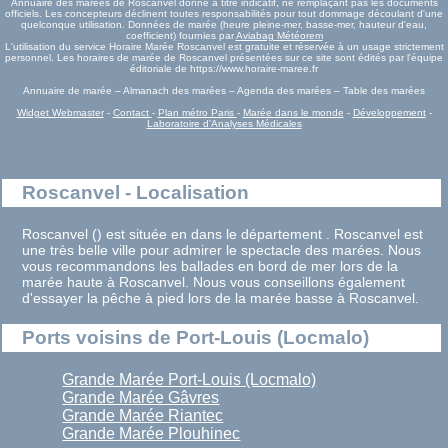
Annuaire des marées de Roscanvel donné à titre indicatif, ne remplaçant pas les documents
officiels. Les concepteurs déclinent toutes responsabilités pour tout dommage découlant d'une
quelconque utilisation. Données de marée (heure pleine-mer, basse-mer, hauteur d'eau,
coefficient) fournies par
Aviabag Météorem
L'utilisation du service Horaire Marée Roscanvel est gratuite et réservée à un usage strictement
personnel. Les horaires de marée de Roscanvel présentées sur ce site sont édités par l'équipe
éditoriale de https://www.horaire-maree.fr
Annuaire de marée – Almanach des marées – Agenda des marées – Table des marées
Widget Webmaster
-
Contact
-
Plan métro Paris
-
Marée dans le monde
-
Développement
-
Laboratoire d'Analyses Médicales
Roscanvel - Localisation
Roscanvel () est située en dans le département . Roscanvel est
une très belle ville pour admirer le spectacle des marées. Nous
vous recommandons les ballades en bord de mer lors de la
marée haute à Roscanvel. Nous vous conseillons également
d'essayer la pêche à pied lors de la marée basse à Roscanvel.
Ports voisins de Port-Louis (Locmalo)
Grande Marée Port-Louis (Locmalo)
Grande Marée Gâvres
Grande Marée Riantec
Grande Marée Plouhinec