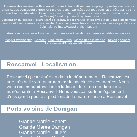
Annuaire des marées de Roscanvel donné à titre indicatif, ne remplaçant pas les documents
officiels. Les concepteurs déclinent toutes responsabilités pour tout dommage découlant d'une
quelconque utilisation. Données de marée (heure pleine-mer, basse-mer, hauteur d'eau,
coefficient) fournies par
Aviabag Météorem
L'utilisation du service Horaire Marée Roscanvel est gratuite et réservée à un usage strictement
personnel. Les horaires de marée de Roscanvel présentées sur ce site sont édités par l'équipe
éditoriale de https://www.horaire-maree.fr
Annuaire de marée – Almanach des marées – Agenda des marées – Table des marées
Widget Webmaster
-
Contact
-
Plan métro Paris
-
Marée dans le monde
-
Développement
-
Laboratoire d'Analyses Médicales
Roscanvel - Localisation
Roscanvel () est située en dans le département . Roscanvel est
une très belle ville pour admirer le spectacle des marées. Nous
vous recommandons les ballades en bord de mer lors de la
marée haute à Roscanvel. Nous vous conseillons également
d'essayer la pêche à pied lors de la marée basse à Roscanvel.
Ports voisins de Damgan
Grande Marée Penerf
Grande Marée Damgan
Grande Marée Billiers