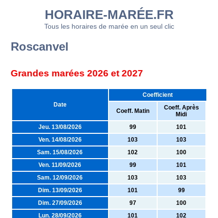
HORAIRE-MARÉE.FR
Tous les horaires de marée en un seul clic
Roscanvel
Grandes marées 2026 et 2027
Coefficient
Date
Coeff. Après
Coeff. Matin
Midi
Jeu. 13/08/2026
99
101
Ven. 14/08/2026
103
103
Sam. 15/08/2026
102
100
Ven. 11/09/2026
99
101
Sam. 12/09/2026
103
103
Dim. 13/09/2026
101
99
Dim. 27/09/2026
97
100
Lun. 28/09/2026
101
102