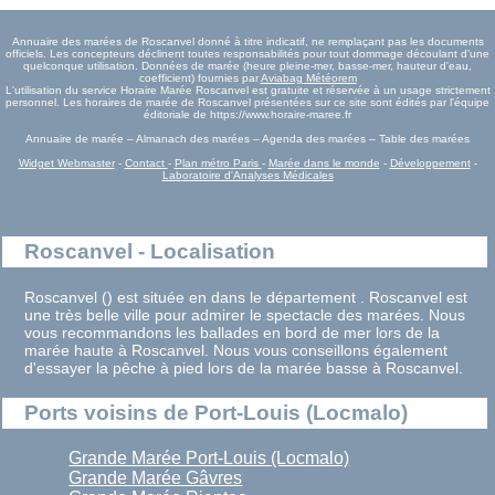
Annuaire des marées de Roscanvel donné à titre indicatif, ne remplaçant pas les documents
officiels. Les concepteurs déclinent toutes responsabilités pour tout dommage découlant d'une
quelconque utilisation. Données de marée (heure pleine-mer, basse-mer, hauteur d'eau,
coefficient) fournies par
Aviabag Météorem
L'utilisation du service Horaire Marée Roscanvel est gratuite et réservée à un usage strictement
personnel. Les horaires de marée de Roscanvel présentées sur ce site sont édités par l'équipe
éditoriale de https://www.horaire-maree.fr
Annuaire de marée – Almanach des marées – Agenda des marées – Table des marées
Widget Webmaster
-
Contact
-
Plan métro Paris
-
Marée dans le monde
-
Développement
-
Laboratoire d'Analyses Médicales
Roscanvel - Localisation
Roscanvel () est située en dans le département . Roscanvel est
une très belle ville pour admirer le spectacle des marées. Nous
vous recommandons les ballades en bord de mer lors de la
marée haute à Roscanvel. Nous vous conseillons également
d'essayer la pêche à pied lors de la marée basse à Roscanvel.
Ports voisins de Port-Louis (Locmalo)
Grande Marée Port-Louis (Locmalo)
Grande Marée Gâvres