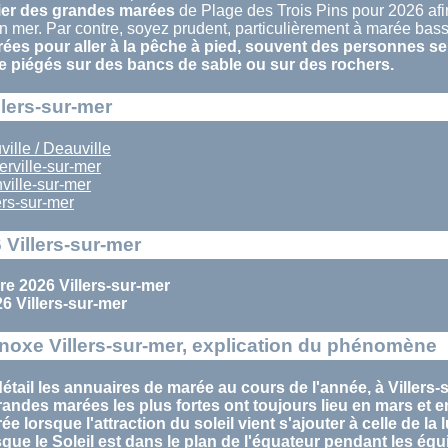
ier des grandes marées
de Plage des Trois Pins pour 2026 afin
n mer. Par contre, soyez prudent, particulièrement à marée basse
es pour aller à la pêche à pied, souvent des personnes se 
e piégés sur des bancs de sable ou sur des rochers.
llers-sur-mer
ille / Deauville
rville-sur-mer
ville-sur-mer
rs-sur-mer
Villers-sur-mer
e 2026 Villers-sur-mer
 Villers-sur-mer
oxe Villers-sur-mer, explication du phénomène
tail les annuaires de marée au cours de l'année, à Villers-
randes marées
les plus fortes ont toujours lieu en
mars
et 
rée
lorsque l'attraction du soleil vient s'ajouter à celle de la 
sque le Soleil est dans le plan de l'équateur pendant les
équ