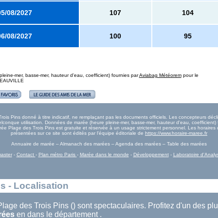
05/08/2027
107
104
06/08/2027
100
95
eine-mer, basse-mer, hauteur d'eau, coefficient) fournies par
Aviabag Météorem
pour le
 DEAUVILLE
is Pins donné à titre indicatif, ne remplaçant pas les documents officiels. Les concepteurs décli
onque utilisation. Données de marée (heure pleine-mer, basse-mer, hauteur d'eau, coefficient) 
Marée Plage des Trois Pins est gratuite et réservée à un usage strictement personnel. Les horaire
présentées sur ce site sont édités par l'équipe éditoriale de
https://www.horaire-maree.fr
Annuaire de marée – Almanach des marées – Agenda des marées – Table des marées
aster
-
Contact
-
Plan métro Paris
-
Marée dans le monde
-
Développement
-
Laboratoire d'Analy
s - Localisation
lage des Trois Pins () sont spectaculaires. Profitez d'un des pl
rées
en dans le département .