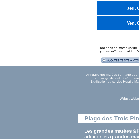
Jeu. 
Ven. 
Données de marée (heure pl
port de référence voisin :
Annuaire des marées de Plage des Tro
dommage découlant d'une quelc
L'utilisation du service Horaire 
Widget Webm
Plage des Trois Pin
Les
grandes marées
à P
admirer les
grandes ma