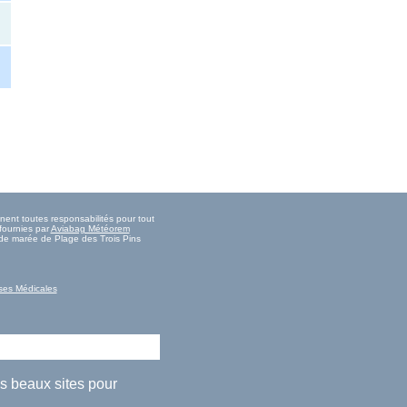
nent toutes responsabilités pour tout
fournies par
Aviabag Météorem
s de marée de Plage des Trois Pins
ses Médicales
us beaux sites pour