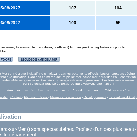
05/08/2027
107
104
06/08/2027
100
95
eine-mer, basse-mer, hauteur d'eau, coefficient) fournies par
Aviabag Météorem
pour le
ETEL
Mer donné à titre indicatif, ne remplaçant pas les documents officiels. Les concepteurs déclinent
onque utilisation. Données de marée (heure pleine-mer, basse-mer, hauteur d'eau, coefficient) 
ée Jard-sur-Mer est gratuite et réservée à un usage strictement personnel. Les horaires de marée d
sont édités par l'équipe éditoriale de
https://www.horaire-maree.fr
Annuaire de marée – Almanach des marées – Agenda des marées – Table des marées
aster
-
Contact
-
Plan métro Paris
-
Marée dans le monde
-
Développement
-
Laboratoire d'Analy
lisation
ard-sur-Mer () sont spectaculaires. Profitez d'un des plus beaux
 le département .