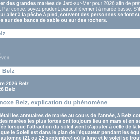
ier des grandes marées
de Jard-sur-Mer pour 2026 afin de prév
 Par contre, soyez prudent, particulièrement à marée basse. S'il 
r aller à la pêche à pied, souvent des personnes se font s
és sur des bancs de sable ou sur des rochers.
lz
z
even
 Belz
e 2026 Belz
6 Belz
noxe Belz, explication du phénomène
étail les annuaires de marée au cours de l'année, à Belz co
des marées
les plus fortes ont toujours lieu en
mars
et en
s
rée
lorsque l'attraction du soleil vient s'ajouter à celle de la 
sque le Soleil est dans le plan de l'équateur pendant les
équ
d'automne (21 ou 22 septembre) où la lune et le soleil se tr