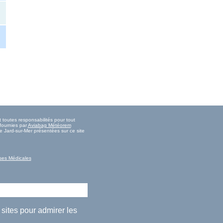
 toutes responsabilités pour tout
fournies par
Aviabag Météorem
e Jard-sur-Mer présentées sur ce site
ses Médicales
 sites pour admirer les