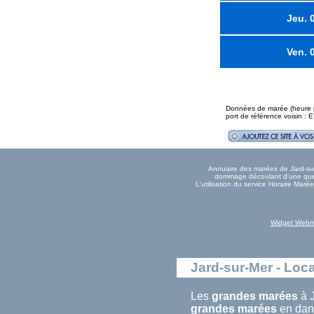
Jeu. 
Ven. 
Données de marée (heure pl
port de référence voisin : 
Annuaire des marées de Jard-sur-
dommage découlant d'une quelc
L'utilisation du service Horaire Mar
Widget Webm
Jard-sur-Mer - Loca
Les
grandes marées
à J
grandes marées
en dans