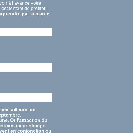
oir à l'avance votre
est tentant de profiter
urprendre par la
marée
mme ailleurs, on
eptembre
.
lune. Or l'attraction du
inoxes
de printemps
ouvent en conjonction ou